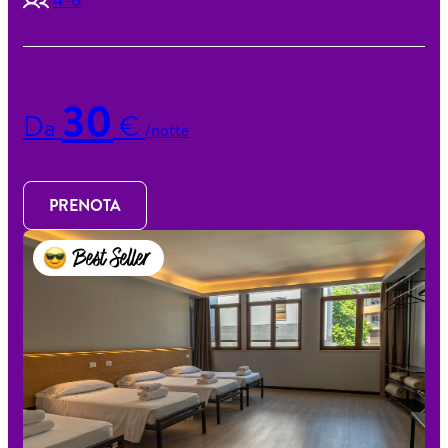
4-8
30
Da
€
/notte
PRENOTA
Best Seller