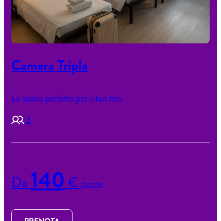
Camera Tripla
Lo spazio perfetto per il tuo trio.
3
140
Da
€
/notte