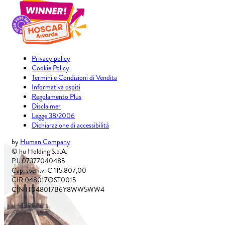
Privacy policy
Cookie Policy
Termini e Condizioni di Vendita
Informativa ospiti
Regolamento Plus
Disclaimer
Legge 38/2006
Dichiarazione di accessibilità
by
Human Company
© hu Holding S.p.A.
P.I. 07377040485
Cap. soc. i.v. € 115.807,00
CIR 048017OST0015
CIN IT048017B6Y8WW5WW4