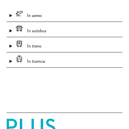
In aereo
In autobus
In treno
In tramvia