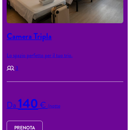
Camera Tripla
Lo spazio perfetto per il tuo trio.
3
140
Da
€
/notte
PRENOTA