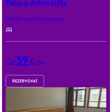
Pokoj se dvěma lůžky
Dvě lůžka, maximální nezávislost.
2
59
Od
€
/noc
REZERVOVAT