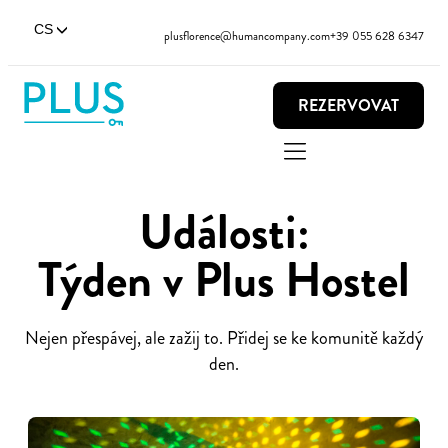
CS
plusflorence@humancompany.com
+39 055 628 6347
REZERVOVAT
Události:
Týden v Plus Hostel
Nejen přespávej, ale zažij to. Přidej se ke komunitě každý
den.