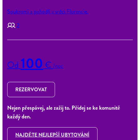
Soukromí a pohodlí v srdci Florencie.
2
100
Od
€
/noc
REZERVOVAT
Nejen přespávej, ale zažij to. Přidej se ke komunitě
každý den.
NAJDĚTE NEJLEPŠÍ UBYTOVÁNÍ