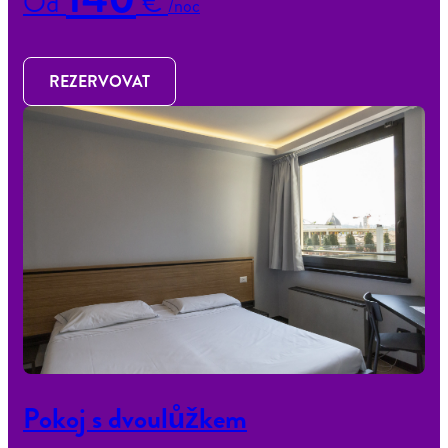
Od
€
/noc
REZERVOVAT
Pokoj s dvoulůžkem