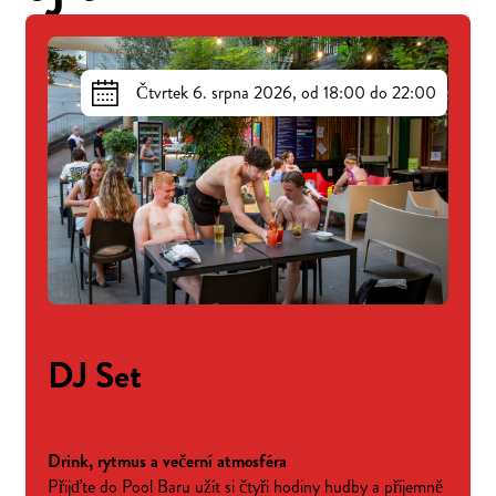
Čtvrtek 6. srpna 2026, od 18:00 do 22:00
DJ Set
Drink, rytmus a večerní atmosféra
Přijďte do Pool Baru užít si čtyři hodiny hudby a příjemně