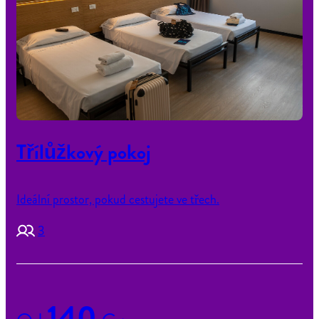
Třílůžkový pokoj
Ideální prostor, pokud cestujete ve třech.
3
140