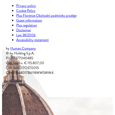
Privacy policy
Cookie Policy
Plus Florence Obchodní podmínky prodeje
Guest information
Plus regulation
Disclaimer
Law 38/2006
Accessibility statement
by
Human Company
© hu Holding S.p.A.
P.I. 07377040485
Cap. soc. i.v. € 115.807,00
CIR 048017OST0015
CIN IT048017B6Y8WW5WW4