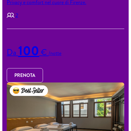
Privacy e comfort nel cuore di Firenze.
2
100
Da
€
/notte
PRENOTA
Best Seller