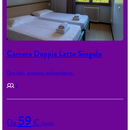
Camera Doppia Letto Singolo
Due letti, massima indipendenza.
2
59
Da
€
/notte