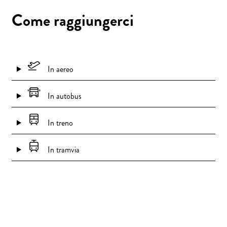
Come raggiungerci
In aereo
In autobus
In treno
In tramvia