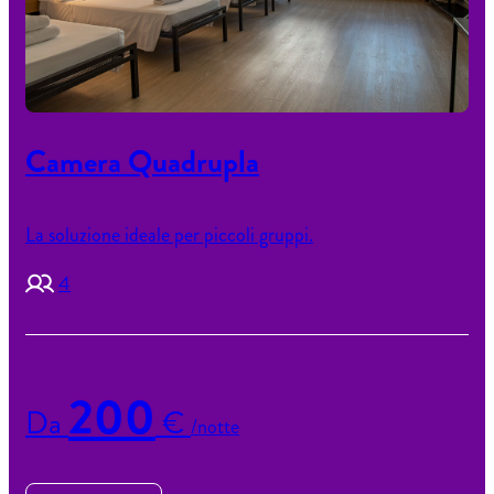
Camera Quadrupla
La soluzione ideale per piccoli gruppi.
4
200
Da
€
/notte