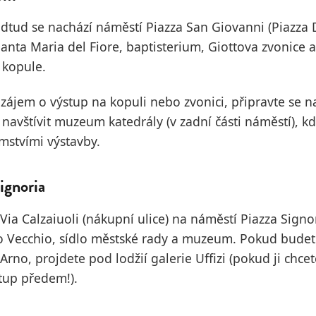
odtud se nachází náměstí Piazza San Giovanni (Piazza 
anta Maria del Fiore, baptisterium, Giottova zvonice a
 kopule.
e zájem o výstup na kopuli nebo zvonici, připravte se n
avštívit muzeum katedrály (v zadní části náměstí), k
mstvími výstavby.
Signoria
Via Calzaiuoli (nákupní ulice) na náměstí Piazza Signo
o Vecchio, sídlo městské rady a muzeum. Pokud bude
rno, projdete pod lodžií galerie Uffizi (pokud ji chcete
stup předem!).