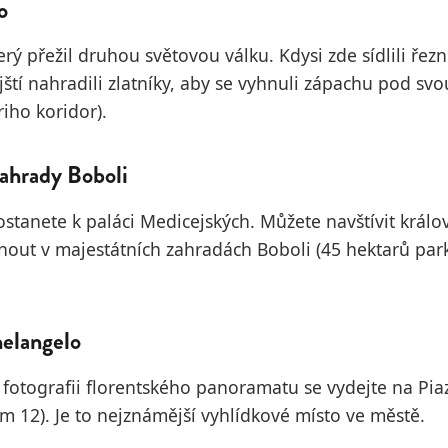
o
erý přežil druhou světovou válku. Kdysi zde sídlili řezní
jští nahradili zlatníky, aby se vyhnuli zápachu pod s
iho koridor).
 zahrady Boboli
ostanete k paláci Medicejských. Můžete navštívit král
nout v majestátních zahradách Boboli (45 hektarů par
helangelo
fotografii florentského panoramatu se vydejte na Pia
m 12). Je to nejznámější vyhlídkové místo ve městě.