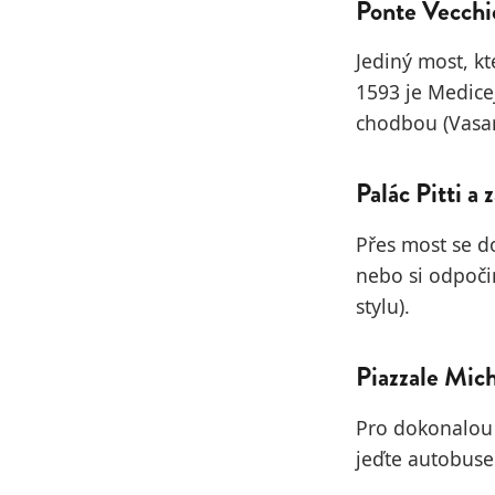
Ponte Vecchi
Jediný most, kt
1593 je Medice
chodbou (Vasar
Palác Pitti a
Přes most se d
nebo si odpoči
stylu).
Piazzale Mic
Pro dokonalou 
jeďte autobuse