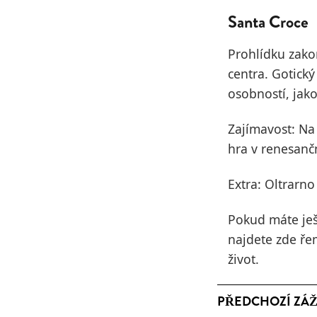
Santa Croce
Prohlídku zako
centra. Gotick
osobností, jako
Zajímavost: Na 
hra v renesanč
Extra: Oltrarno
Pokud máte ješ
najdete zde ře
život.
PŘEDCHOZÍ ZÁŽ