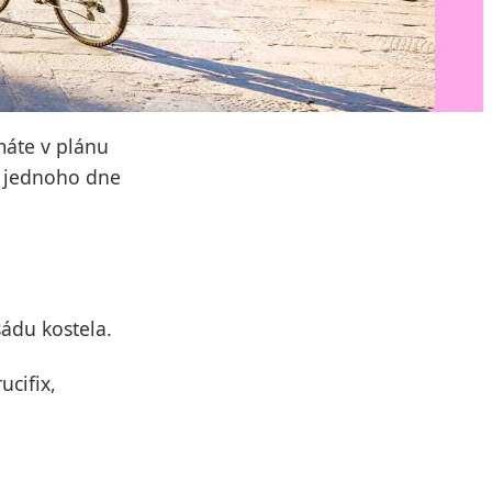
máte v plánu
m jednoho dne
ádu kostela.
ucifix,