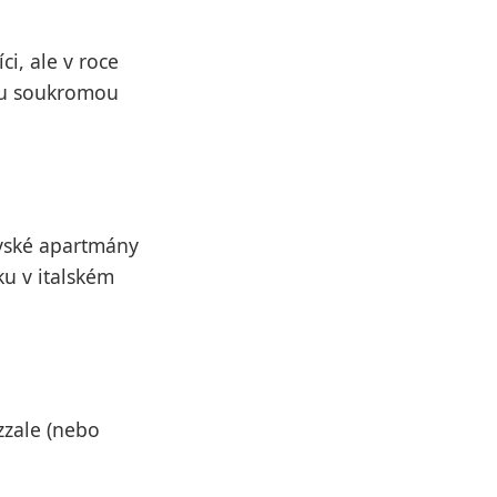
ci, ale v roce
vou soukromou
ovské apartmány
ku v italském
zzale (nebo