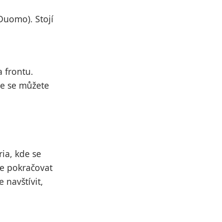
Duomo). Stojí
a frontu.
de se můžete
ria, kde se
te pokračovat
 navštívit,