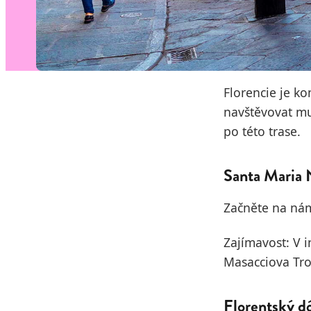
Florencie je k
navštěvovat mu
po této trase.
Santa Maria 
Začněte na nám
Zajímavost: V i
Masacciova Troj
Florentský 