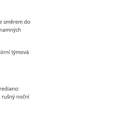
jte směrem do
ýznamných
klórní týmová
Frediano:
a rušný noční