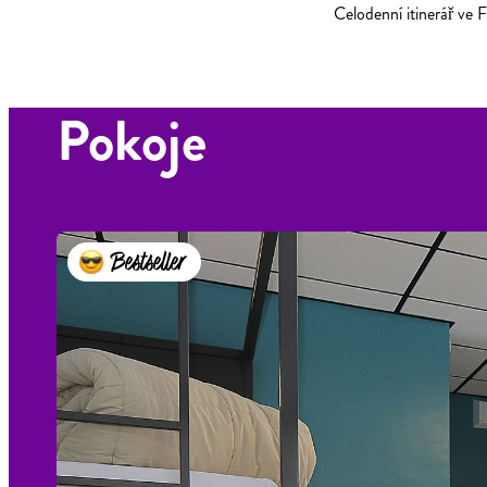
Celodenní itinerář ve F
Pokoje
Bestseller