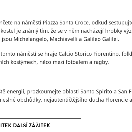
nčete na náměstí Piazza Santa Croce, odkud sestupu
ý kostel je známý tím, že se v něm nacházejí hrobky v
 jsou Michelangelo, Machiavelli a Galileo Galilei.
tomto náměstí se hraje Calcio Storico Fiorentino, fol
ních kostýmech, něco mezi fotbalem a ragby.
tě energii, prozkoumejte oblasti Santo Spirito a San 
meslné obchůdky, nejautentičtějšího ducha Florencie 
ITEK
DALŠÍ ZÁŽITEK