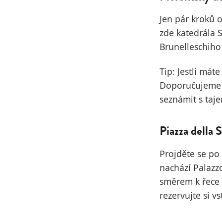
Jen pár kroků 
zde katedrála S
Brunelleschiho
Tip: Jestli mát
Doporučujeme n
seznámit s taje
Piazza della 
Projděte se po 
nachází Palazz
směrem k řece A
rezervujte si v