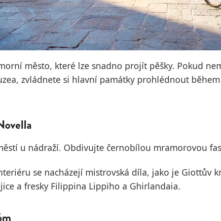
omorní město, které lze snadno projít pěšky. Pokud ne
zea, zvládnete si hlavní památky prohlédnout běhe
Novella
ěstí u nádraží. Obdivujte černobílou mramorovou fas
nteriéru se nacházejí mistrovská díla, jako je Giottův kr
ice a fresky Filippina Lippiho a Ghirlandaia.
dóm