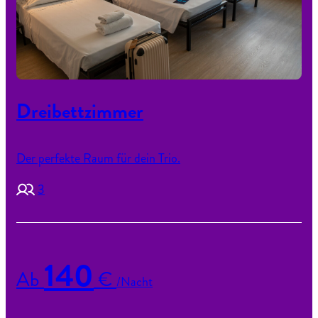
Dreibettzimmer
Der perfekte Raum für dein Trio.
3
140
Ab
€
/Nacht