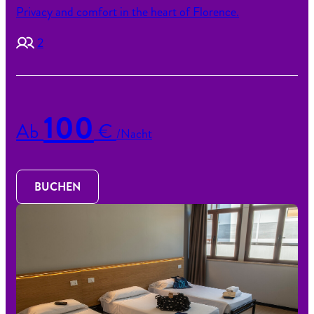
Privacy and comfort in the heart of Florence.
2
100
Ab
€
/Nacht
BUCHEN