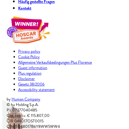
Häufig gestellte Fragen
Kontakt
Privacy policy
Cookie Policy
Allgemeine Verkaufsbedingungen Plus Florence
Guest information
Plus regulation
Disclaimer
Gesetz 38/2006
Accessibility statement
by
Human Company
© hu Holding S.p.A.
P.I. 07377040485
Cap. soc. i.v. € 115.807,00
CIR 048017OST0015
CIN IT048017B6Y8WW5WW4