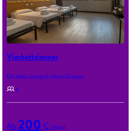
Vierbettzimmer
Die ideale Lösung für kleine Gruppen.
4
200
Ab
€
/Nacht