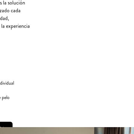
s la solución
izado cada
idad,
 la experiencia
ndividual
 pelo
RA