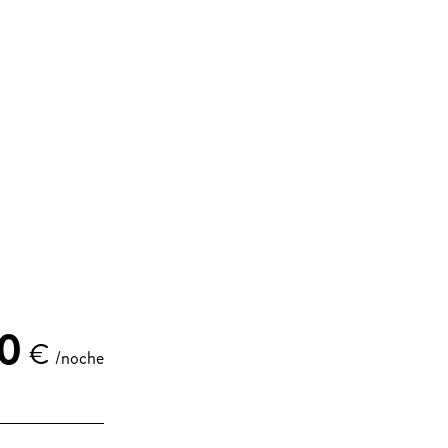
0
€
/noche