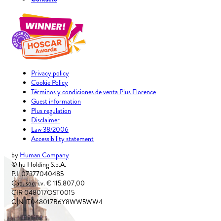
Privacy policy
Cookie Policy
Términos y condiciones de venta Plus Florence
Guest information
Plus regulation
Disclaimer
Law 38/2006
Accessibility statement
by
Human Company
© hu Holding S.p.A.
P.I. 07377040485
Cap. soc. i.v. € 115.807,00
CIR 048017OST0015
CIN IT048017B6Y8WW5WW4