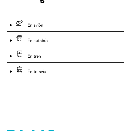
En avión
En autobús
En tren
En tranvía