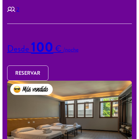
2
100
Desde
€
/noche
RESERVAR
Más vendido