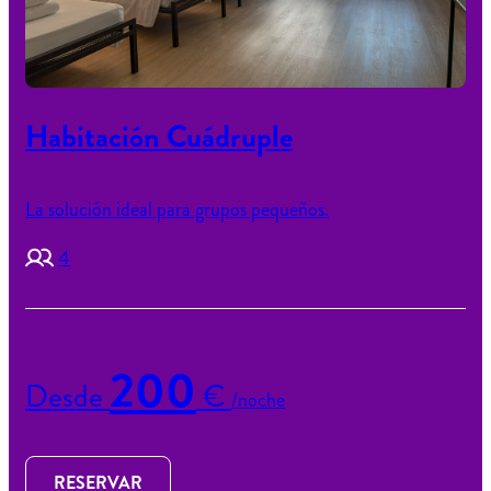
Habitación Cuádruple
La solución ideal para grupos pequeños.
4
200
Desde
€
/noche
RESERVAR