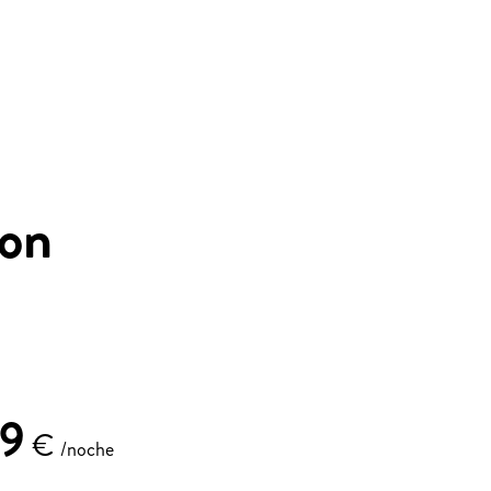
con
9
€
/noche