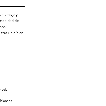
 un amigo y
omodidad de
onal,
 tras un día en
e
 pelo
icionado