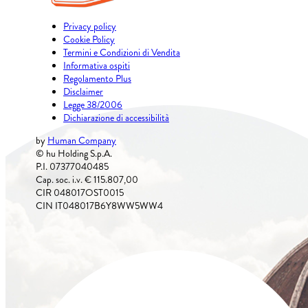
Privacy policy
Cookie Policy
Termini e Condizioni di Vendita
Informativa ospiti
Regolamento Plus
Disclaimer
Legge 38/2006
Dichiarazione di accessibilità
by
Human Company
© hu Holding S.p.A.
P.I. 07377040485
Cap. soc. i.v. € 115.807,00
CIR 048017OST0015
CIN IT048017B6Y8WW5WW4