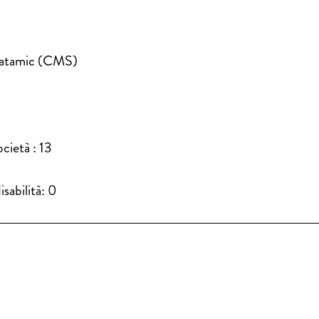
tatamic (CMS)
cietà : 13
sabilità: 0