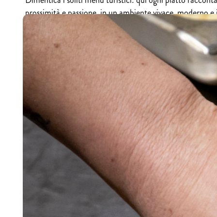
Dimentica i soliti menu turistici: qui ogni piatto racconta
prossimità e passione, in un ambiente vivace, moderno e 