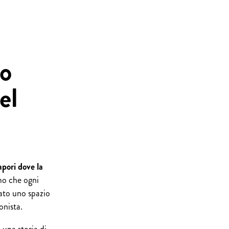
io
el
apori dove la
o che ogni
eato uno spazio
onista.