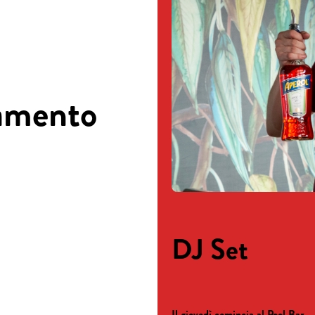
tamento
DJ Set
Il giovedì comincia al Pool Bar