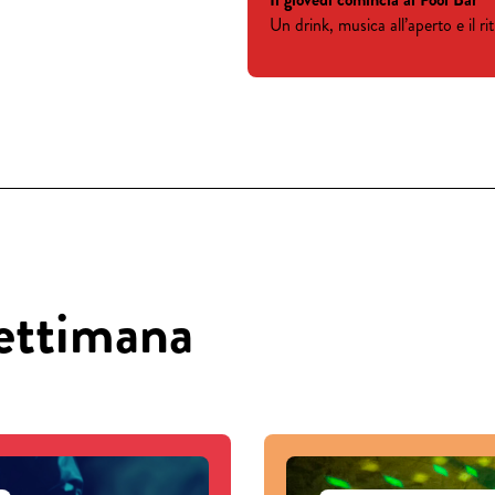
Un drink, musica all’aperto e il 
settimana