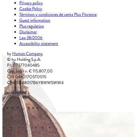
Privacy policy
Cookie Policy
Términos y condiciones de venta Plus Florence
Guest information
Plus regulation
Disclaimer
Law 38/2006
Accessibility statement
by
Human Company
© hu Holding S.p.A.
P.I. 07377040485
Cap. soc. i.v. € 115.807,00
CIR 048017OST0015
CIN IT048017B6Y8WW5WW4