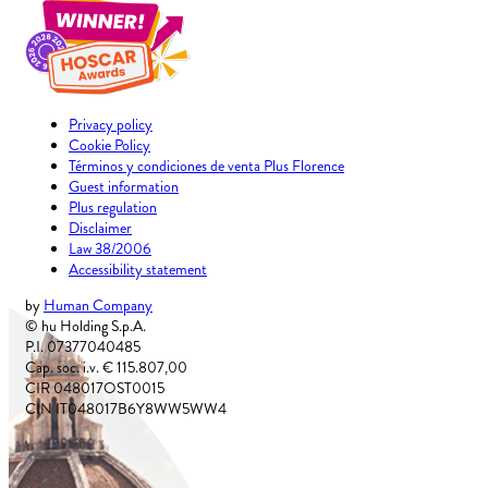
Privacy policy
Cookie Policy
Términos y condiciones de venta Plus Florence
Guest information
Plus regulation
Disclaimer
Law 38/2006
Accessibility statement
by
Human Company
© hu Holding S.p.A.
P.I. 07377040485
Cap. soc. i.v. € 115.807,00
CIR 048017OST0015
CIN IT048017B6Y8WW5WW4