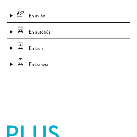
En avión
En autobús
En tren
En tranvía