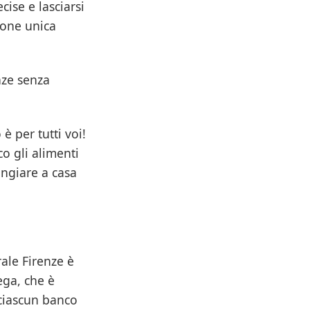
ise e lasciarsi
ione unica
nze senza
è per tutti voi!
o gli alimenti
angiare a casa
ale Firenze è
ega, che è
 ciascun banco