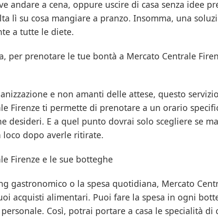
ve andare a cena, oppure uscire di casa senza idee prec
olta lì su cosa mangiare a pranzo. Insomma, una soluz
e a tutte le diete.
la, per prenotare le tue bontà a Mercato Centrale Fire
anizzazione e non amanti delle attese, questo servizio 
e Firenze ti permette di prenotare a un orario specific
he desideri. E a quel punto dovrai solo scegliere se m
n loco dopo averle ritirate.
le Firenze e le sue botteghe
ng gastronomico o la spesa quotidiana, Mercato Centr
tuoi acquisti alimentari. Puoi fare la spesa in ogni bott
 personale. Così, potrai portare a casa le specialità di