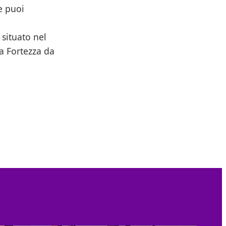
e puoi
 situato nel
la Fortezza da