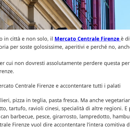
 in città e non solo, il
Mercato Centrale Firenze
è d
oria per soste golosissime, aperitivi e perché no, anc
per cui non dovresti assolutamente perdere questa perl
irenze.
cato Centrale Firenze e accontentare tutti i palati
ieri, pizza in teglia, pasta fresca. Ma anche vegetari
tto, tartufo, ravioli cinesi, specialità di altre regioni. E 
ican barbecue, pesce, girarrosto, lampredotto, hambu
rale Firenze vuol dire accontentare l’intera comitiva 