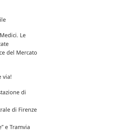
ile
 Medici. Le
zate
ice del Mercato
 via!
stazione di
rale di Firenze
e” e Tramvia