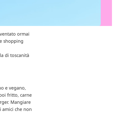
iventato ormai
he shopping
a di toscanità
ano e vegano,
poi fritto, carne
rger. Mangiare
di amici che non