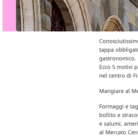
Conosciutissimo
tappa obbligat
gastronomico.
Ecco 5 motivi 
nel centro di F
Mangiare al Mer
Formaggi e tagl
bollito e straco
e salumi, amer
al Mercato Cent